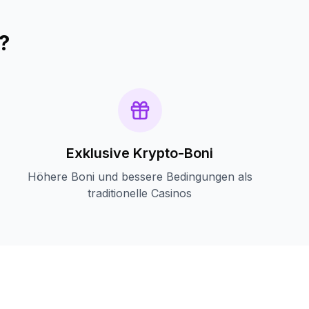
?
Exklusive Krypto-Boni
Höhere Boni und bessere Bedingungen als
traditionelle Casinos