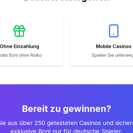
Ohne Einzahlung
Mobile Casinos
ratis Boni ohne Risiko
Spielen Sie unterwe
Bereit zu gewinnen?
ie aus über 250 getesteten Casinos und sichern
exklusive Boni nur für deutsche Spieler.