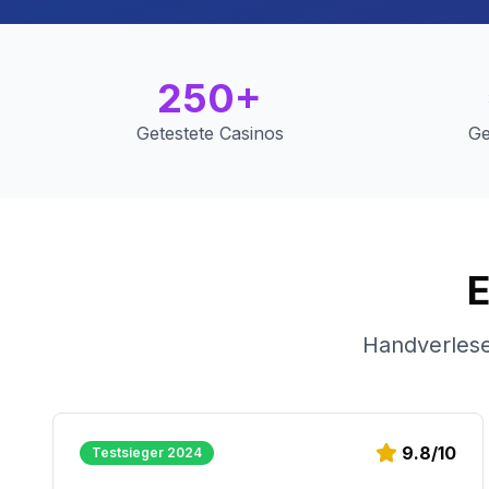
250+
Getestete Casinos
Ge
E
Handverlese
9.8/10
Testsieger 2024