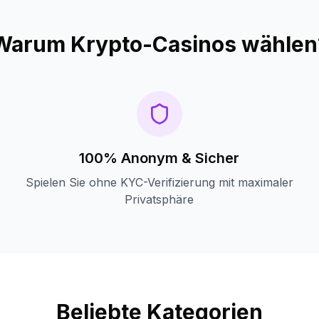
Warum Krypto-Casinos wählen
100% Anonym & Sicher
Spielen Sie ohne KYC-Verifizierung mit maximaler
Privatsphäre
Beliebte Kategorien